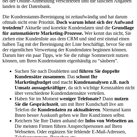
bei der Online-Anmeldung verschrieben und die falschen Angaben
landen in der Datenbank.
Die Kundenstamm-Bereinigung ist zeitaufwändig und hat darum
oftmals nicht erste Priorität.
Doch warum lohnt sich der Aufwand
trotzdem?
Aktuelle und korrekte Kundendaten sind die
Grundlage
für automatisierte Marketing-Prozesse.
Wer kennt das nicht, Sie
ziehen eine Kundenliste aus dem CRM und sind erst einmal einen
halben Tag mit der Bereinigung der Liste beschäftigt, bevor Sie mit
der eigentlichen Verwertung der Kundendaten beginnen können.
Darum hier ein paar Tipps, wie Sie die ruhige Sommerzeit nutzen
können, um Ihren Kundenstamm eigenhändig zu “säubern”.
Suchen Sie nach Doubletten und
führen Sie doppelte
Kundensätze zusammen
. Das
schont Ihr
Marketingbudget
und macht
Kundenanalysen z.B. nach
Umsatz aussagekräftiger
, da sich wichtige Kennzahlen nicht
über verschiedene Kundendatensätze verteilen.
Haben Sie im Moment
weniger Telefonate?
Dann
nutzen
Sie die Gesprächszeit
, um mit Ihrer Kundschaft live am
Telefon die
Kundendaten zu aktualisieren
. Niemand kann
Ihnen besser Auskunft geben wie Ihre Kund:innen selbst.
Reichern Sie Ihre Daten anhand der
Infos von Webseiten an
.
Die meisten Firmen führen Ansprechpersonen auf Ihren
Webseiten. Oder ergänzen Sie fehlende E-Mail-Adressen,